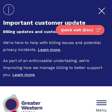
Skip to main content
Important customer update
Quick exit (Esc)
Billing updates and customer privacy
We’re here to help with billing issues and potential
privacy incidents.
Learn more
.
As part of an enforceable undertaking, we’re
improving how we manage billing to better support
you.
Learn more
.
Mobile
Menu