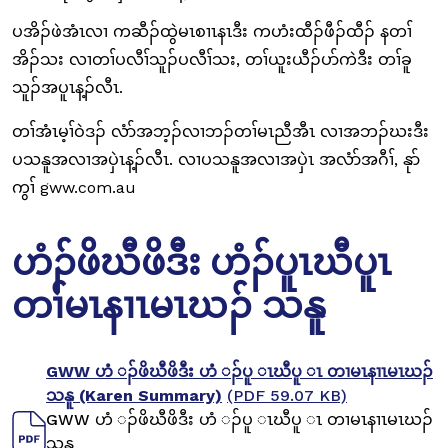
ပအိၣ်ဖဲအံၤလၢ ကဆီၣ်ထွဲမၤစၢၤနၤဒီး ကဟံးထီၣ်ဖီၣ်ထီၣ် နတၢ်
အိၣ်သး လၢတၢ်ပလီၢ်သူၣ်ပလီၢ်သး, တၢ်ယူးယီၣ်ပာ်ကဲဒီး တၢ်ခူ
သူၣ်အပူၤန့ၣ်လီၤ.
တၢ်အံၤမ့ၢ်ဝဲဒၣ် လံာ်အဘ့ၣ်လၢဘၣ်တၢ်မၤညီအီၤ လၢအဘၣ်ဃးဒီး
ပသနူအလၢအပှဲၤန့ၣ်လီၤ. လၢပသနူအလၢအပှဲၤ အလံာ်အဂီၢ်, နုာ်
ကွၢ် gww.com.au
ဟံၣ်ဖိဃီဖိဒီး ဟံၣ်ပူၤဃီပူၤ
တၢ်မၤနၢၤမၤဃၣ် သနူ
GWW ဟံ ၣ်ဖိဃီဖိဒီး ဟံ ၣ်ပူ ၤဃီပူ ၤ တၢမၤနၢၤမၤဃၣ်
သနူ (Karen Summary)
(PDF 59.07 KB)
GWW ဟံ ၣ်ဖိဃီဖိဒီး ဟံ ၣ်ပူ ၤဃီပူ ၤ တၢမၤနၢၤမၤဃၣ်
သနူ