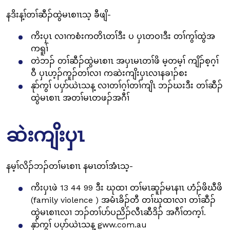
နဒိးန့ၢ်တၢ်ဆီၣ်ထွဲမၤစၢၤသ့ ခီဖျိ-
ကိးပှၤ လၢကစံးကတိၤတၢ်ဒီး ပ ပှၤတဝၢဒီး တၢ်ကွၢ်ထွဲအ
ကရူၢ်
တဲဘၣ် တၢ်ဆီၣ်ထွဲမၤစၢၤ အပှၤမၤတၢ်ဖိ မ့တမ့ၢ် ကျိၣ်စ့ဂ့ၢ်
ဝီ ပှၤဟ့ၣ်ကူၣ်တၢ်လၢ ကဆဲးကျိးပှၤလၢနခၢၣ်စး
နုာ်ကွၢ် ပပှာ်ယဲၤသန့ လၢတၢ်ဂ့ၢ်တၢ်ကျိၤ ဘၣ်ဃးဒီး တၢ်ဆီၣ်
ထွဲမၤစၢၤ အတၢ်မၤတဖၣ်အဂီၢ်
ဆဲးကျိးပှၤ
နမ့ၢ်လိၣ်ဘၣ်တၢ်မၤစၢၤ နမၤတၢ်အံၤသ့-
ကိးပှၤဖဲ 13 44 99 ဒီး ဃုထၢ တၢ်မၤဆူၣ်မၤနၢၤ ဟံၣ်ဖိဃီဖိ
(family violence ) အမံၤခိၣ်တီ တၢ်ဃုထၢလၢ တၢ်ဆီၣ်
ထွဲမၤစၢၤလၢ ဘၣ်တၢ်ပာ်ပညိၣ်လီၤဆီဒိၣ် အဂီၢ်တက့ၢ်.
နုာ်ကွၢ် ပပှာ်ယဲၤသန့ gww.com.au