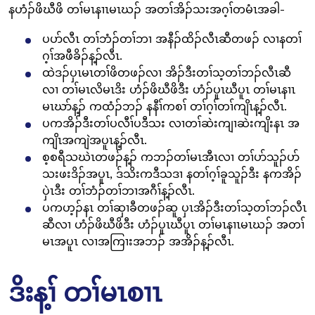
နဟံၣ်ဖိဃီဖိ တၢ်မၤနၢၤမၤဃၣ် အတၢ်အိၣ်သးအဂ့ၢ်တမံၤအခါ-
ပပာ်လီၤ တၢ်ဘံၣ်တၢ်ဘၢ အနီၣ်ထိၣ်လီၤဆီတဖၣ် လၢနတၢ်
ဂ့ၢ်အဖီခိၣ်န့ၣ်လီၤ.
ထဲဒၣ်ပှၤမၤတၢ်ဖိတဖၣ်လၢ အိၣ်ဒီးတၢ်သ့တၢ်ဘၣ်လီၤဆီ
လၢ တၢ်မၤလိမၤဒိး ဟံၣ်ဖိဃီဖိဒီး ဟံၣ်ပူၤဃီပူၤ တၢ်မၤနၢၤ
မၤဃာ်န့ၣ် ကထံၣ်ဘၣ် နနီၢ်ကစၢ် တၢ်ဂ့ၢ်တၢ်ကျိၤန့ၣ်လီၤ.
ပကအိၣ်ဒီးတၢ်ပလီၢ်ပဒီသး လၢတၢ်ဆဲးကျၢဆဲးကျိးနၤ အ
ကျိၤအကျဲအပူၤန့ၣ်လီၤ.
စ့စရီသဃဲၤတဖၣ်န့ၣ် ကဘၣ်တၢ်မၤအီၤလၢ တၢ်ပာ်သူၣ်ပာ်
သးဖးဒိၣ်အပူၤ, ဒ်သိးကဒီသဒၢ နတၢ်ဂ့ၢ်ခူသူၣ်ဒီး နကအိၣ်
ပှဲၤဒီး တၢ်ဘံၣ်တၢ်ဘၢအဂီၢ်န့ၣ်လီၤ.
ပကဟ့ၣ်နၤ တၢ်ဆှၢခီတဖၣ်ဆူ ပှၤအိၣ်ဒီးတၢ်သ့တၢ်ဘၣ်လီၤ
ဆီလၢ ဟံၣ်ဖိဃီဖိဒီး ဟံၣ်ပူၤဃီပူၤ တၢ်မၤနၢၤမၤဃၣ် အတၢ်
မၤအပူၤ လၢအကြၢးအဘၣ် အအိၣ်န့ၣ်လီၤ.
ဒိးန့ၢ် တၢ်မၤစၢၤ