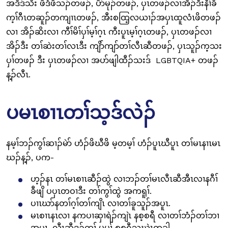
အဒိဒ်သိး ဖိဒံဖိသၣ်တဖၣ်, ပိာ်မုၣ်တဖၣ်, ပှၤတဖၣ်လၢအိၣ်ဒီးနီၢ်ခိ
က့ၢ်ဂီၤတဆူၣ်တကျၢၤတဖၣ်, အီးစထြ့လယၢၣ်အပှၤထူလံၤဖိတဖၣ်
လၢ အိၣ်ဆိးလၢ ကီၢ်မိၢ်ပှၢ်မ့ၢ်ဂ့ၤ ကီးပူၤမ့ၢ်ဂ့ၤတဖၣ်, ပှၤတဖၣ်လၢ
အိၣ်ဒီး တၢ်ဆဲးတၢ်လၤဒီး ကျိာ်ကျာ်တၢ်လီၤဆီတဖၣ်, ပှၤသူၣ်က့သး
ပှၢ်တဖၣ် ဒီး ပှၤတဖၣ်လၢ အပာ်ဖျါထီၣ်သးဒ် LGBTQIA+ တဖၣ်
န့ၣ်လီၤ.
ပမၤစၢၤတၢ်သ့ဒ်လဲၣ်
နမ့ၢ်ဘၣ်ကွၢ်ဆၢၣ်မဲာ် ဟံၣ်ဖိဃီဖိ မ့တမ့ၢ် ဟံၣ်ပူၤဃီပူၤ တၢ်မၤနၢၤမၤ
ဃၣ်န့ၣ်, ပက-
ဟ့ၣ်နၤ တၢ်မၤစၢၤဆီၣ်ထွဲ လၢဘၣ်တၢ်မၤလီၤဆီအီၤလၢနဂီၢ်
ခီဖျိ ပပှၤတဝၢဒီး တၢ်ကွၢ်ထွဲ အကရူၢ်.
ပၢၤဃာ်နတၢ်ဂ့ၢ်တၢ်ကျိၤ လၢတၢ်ခူသူၣ်အပူၤ.
မၤစၢၤနၤလၢ နကပၢဆှၢရဲၣ်ကျဲၤ နစ့စရီ လၢတၢ်ဘံၣ်တၢ်ဘၢ
အပူၤ, လီၤဆီဒၣ်တၢ် မ့မ့ၢ် စ့စရီသဃဲၤတခါ.