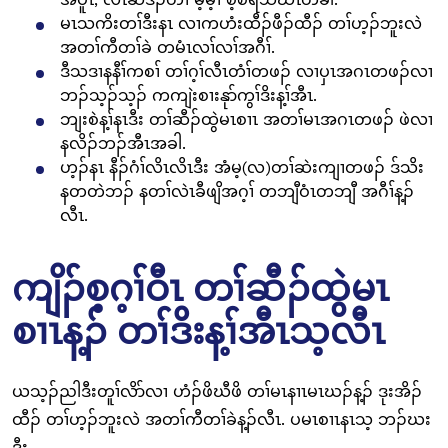
မၤသကိးတၢ်ဒီးနၤ လၢကဟံးထီၣ်ဖီၣ်ထီၣ် တၢ်ဟ့ၣ်ဘူးလဲ
အတၢ်ကီတၢ်ခဲ တမံၤလၢ်လၢ်အဂီၢ်.
ဒီသဒၢနနီၢ်ကစၢ် တၢ်ဂ့ၢ်လီၤတံၢ်တဖၣ် လၢပှၤအဂၤတဖၣ်လၢ
ဘၣ်သ့ၣ်သ့ၣ် ကကျဲးစၢးနုာ်ကွၢ်ဒိးန့ၢ်အီၤ.
ဘျးစဲန့ၢ်နၤဒီး တၢ်ဆီၣ်ထွဲမၤစၢၤ အတၢ်မၤအဂၤတဖၣ် ဖဲလၢ
နလိၣ်ဘၣ်အီၤအခါ.
ဟ့ၣ်နၤ နီၣ်ဂံၢ်လိၤလိၤဒီး အံမ့(လ)တၢ်ဆဲးကျၢတဖၣ် ဒ်သိး
နတတဲဘၣ် နတၢ်လဲၤခီဖျိအဂ့ၢ် တဘျီဝံၤတဘျီ အဂီၢ်န့ၣ်
လီၤ.
ကျိၣ်စ့ဂ့ၢ်ဝီၤ တၢ်ဆီၣ်ထွဲမၤ
စၢၤန့ၣ် တၢ်ဒိးန့ၢ်အီၤသ့လီၤ
ယသ့ၣ်ညါဒီးတူၢ်လိာ်လၢ ဟံၣ်ဖိဃီဖိ တၢ်မၤနၢၤမၤဃၣ်န့ၣ် ဒုးအိၣ်
ထီၣ် တၢ်ဟ့ၣ်ဘူးလဲ အတၢ်ကီတၢ်ခဲန့ၣ်လီၤ. ပမၤစၢၤနၤသ့ ဘၣ်ဃး
ဒီး-