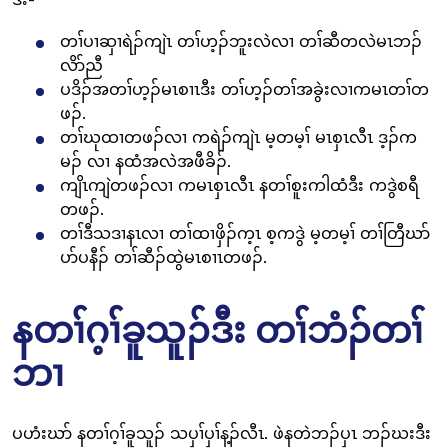
တၢ်ပၢဆှၢရဲၣ်ကျဲၤ တၢ်ဟ့ၣ်ဘူးလဲလၢ တၢ်ဆီတလဲမၤဘၣ်
လိာ်ညီ
ပဒိၣ်အတၢ်ဟ့ၣ်မၤစၢၤဒီး တၢ်ဟ့ၣ်တၢ်အခွဲးလၢကမၤတၢ်တ
ဖၣ်.
တၢ်ဃုထၢတဖၣ်လၢ ကရဲၣ်ကျဲၤ မ့တမ့ၢ် မၤစှၤလီၤ ဒ့ၣ်က
မၣ် လၢ နထံအလဲအဖီခိၣ်.
ကျိၤကျဲတဖၣ်လၢ ကမၤစှၤလီၤ နတၢ်စူးကါထံဒီး ကဒွဲစရီ
တဖၣ်.
တၢ်ဒီသဒၢနၤလၢ တၢ်ထၢဖှိၣ်က့ၤ စ့ကဒွဲ မ့တမ့ၢ် တၢ်တြီဃာ်
ပာ်ပနီၣ် တၢ်ဆီၣ်ထွဲမၤစၢၤတဖၣ်.
နတၢ်ဂ့ၢ်ခူသူၣ်ဒီး တၢ်ဘံၣ်တၢ်
ဘၢ
ပဟံးဃာ် နတၢ်ဂ့ၢ်ခူသူၣ် သပှၢ်ပှၢ်န့ၣ်လီၤ. ဖဲနတဲဘၣ်ပှၤ ဘၣ်ဃးဒီး