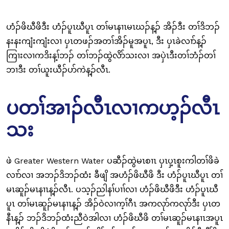
ဟံၣ်ဖိဃီဖိဒီး ဟံၣ်ပူၤဃီပူၤ တၢ်မၤနၢၤမၤဃၣ်န့ၣ် အိၣ်ဒီး တၢ်ဒိဘၣ်
နးနးကျံးကျံးလၢ ပှၤတဖၣ်အတၢ်အိၣ်မူအပူၤ, ဒီး ပှၤခဲလၢာ်န့ၣ်
ကြၢးလၢကဒိးန့ၢ်ဘၣ် တၢ်ဘၣ်ထွဲလိာ်သးလၢ အပှဲၤဒီးတၢ်ဘံၣ်တၢ်
ဘၢဒီး တၢ်ယူးယီၣ်ပာ်ကဲန့ၣ်လီၤ.
ပတၢ်အၢၣ်လီၤလၢကဟ့ၣ်လီၤ
သး
ဖဲ Greater Western Water ပဆီၣ်ထွဲမၤစၢၤ ပှၤပှ့ၤစူးကါတၢ်ဖိခဲ
လၢာ်လၢ အဘၣ်ဒိဘၣ်ထံး ခီဖျိ အဟံၣ်ဖိဃီဖိ ဒီး ဟံၣ်ပူၤဃီပူၤ တၢ်
မၤဆူၣ်မၤနၢၤန့ၣ်လီၤ. ပသ့ၣ်ညါနၢ်ပၢၢ်လၢ ဟံၣ်ဖိဃီဖိဒီး ဟံၣ်ပူၤဃီ
ပူၤ တၢ်မၤဆူၣ်မၤနၢၤန့ၣ် အိၣ်ဝဲလၢက့ၢ်ဂီၤ အကလုာ်ကလုာ်ဒီး ပှၤတ
နီၤန့ၣ် ဘၣ်ဒိဘၣ်ထံးညီဝဲအါလၢ ဟံၣ်ဖိဃီဖိ တၢ်မၤဆူၣ်မၤနၢၤအပူၤ