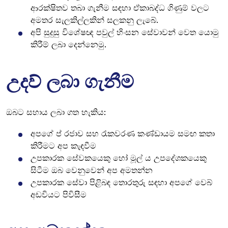
ආරක්ෂිතව තබා ගැනීම සඳහා ඒකාබද්ධ ගිණුම් වලට
අමතර සැලකිල්ලකින් සලකනු ලැබේ.
අපි සුදුසු විශේෂඥ පවුල් හිංසන සේවාවන් වෙත යොමු
කිරීම් ලබා දෙන්නෙමු.
උදව් ලබා ගැනීම
ඔබට සහාය ලබා ගත හැකිය:
අපගේ ප් රජාව සහ රැකවරණ කණ්ඩායම සමඟ කතා
කිරීමට අප කැඳවීම
උපකාරක සේවකයෙකු හෝ මූල් ය උපදේශකයෙකු
සිටීම ඔබ වෙනුවෙන් අප අමතන්න
උපකාරක සේවා පිළිබඳ තොරතුරු සඳහා අපගේ වෙබ්
අඩවියට පිවිසීම