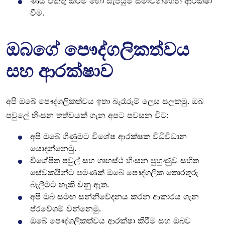
ණය එකතු කිරීම හෝ සැපයුම් සීමාවන්ගෙන් ආරක්ෂා
වීම.
ඔබගේ පෞද්ගලිකත්වය
සහ ආරක්ෂාව
අපි ඔබේ පෞද්ගලිකත්වය ඉතා බැරෑරුම් ලෙස සලකමු. ඔබ
පවුලේ හිංසන තත්වයක් ගැන අපට පවසන විට:
අපි ඔබේ ගිණුමට විශේෂ ආරක්ෂක විධිවිධාන
යොදන්නෙමු.
විශේෂිත පවුල් සහ ගෘහස්ථ හිංසන පුහුණුව සහිත
සේවකයින්ට පමණක් ඔබේ පෞද්ගලික තොරතුරු
බැලීමට හැකි වනු ඇත.
අපි ඔබ සමඟ සන්නිවේදනය කරන ආකාරය ගැන
ප්රවේශම් වන්නෙමු.
ඔබේ පෞද්ගලිකත්වය ආරක්ෂා කිරීම සහ ඔබව