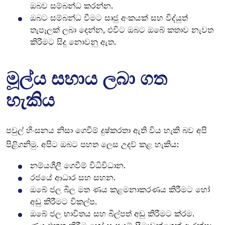
ඔබව සම්බන්ධ කරන්න.
ඔබට සම්බන්ධ වීමට සෘජු අංකයක් සහ විද්යුත්
තැපෑලක් ලබා දෙන්න, එවිට ඔබට ඔබේ කතාව නැවත
කිරීමට සිදු නොවනු ඇත.
මූල්ය සහාය ලබා ගත
හැකිය
පවුල් හිංසනය නිසා ගෙවීම් දුෂ්කරතා ඇති විය හැකි බව අපි
පිළිගනිමු. අපිට ඔබට පහත ලෙස උදව් කළ හැකිය:
නම්යශීලී ගෙවීම් විධිවිධාන.
රජයේ ආධාර සහ සහන.
ඔබේ ජල බිල මත ණය කළමනාකරණය කිරීමට හෝ
අඩු කිරීමට විකල්ප.
ඔබේ ජල භාවිතය සහ බිල්පත් අඩු කිරීමට ක්රම.