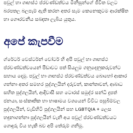
පවුල් හා ගෘහස්ථ ප්රචණ්ඩත්වය මිනිසුන්ගේ ජීවිත වලට
බරපතල බලපෑම් ඇති කරන අතර සෑම කෙනෙකුටම ආරක්ෂිත
හා ගෞරවනීය සබඳතා ලැබිය යුතුය.
අපේ කැපවීම
ග්රේටර් වෙස්ටර්න් වෝටර් හි අපි පවුල් හා ගෘහස්ථ
ප්රචණ්ඩත්වයෙන් පීඩාවට පත් සියලුම ගනුදෙනුකරුවන්ට
සහාය දෙමු. පවුල් හා ගෘහස්ථ ප්රචණ්ඩත්වය බොහෝ ආකාර
ගන්නා අතර සමහර පුද්ගලයින් දරුවන්, කාන්තාවන්, ආබාධ
සහිත පුද්ගලයින්, ආදිවාසී සහ ටොරස් සමුද්ර සන්ධි දූපත්
ජනයා, සංස්කෘතික හා භාෂාමය වශයෙන් විවිධ පසුබිම්වල
පුද්ගලයින්, වැඩිහිටි පුද්ගලයින් සහ LGBTQIA + ලෙස
හඳුනාගන්නා පුද්ගලයින් වැනි අය පවුල් ප්රචණ්ඩත්වයට
ගොදුරු විය හැකි බව අපි තේරුම් ගනිමු.