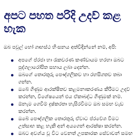
අපට පහත පරිදි උදව් කළ
හැක
ඔබ පවුල් හෝ ගෘහස්ථ හිංසනය අත්විඳින්නේ නම්, අපි:
අපගේ ප්රජා හා රැකවරණ කණ්ඩායම හරහා ඔබට
පුද්ගලාරෝපිත සහාය ලබා දෙන්න.
ඔබගේ තොරතුරු පෞද්ගලිකව හා රහසිගතව තබා
ගන්න.
ඔබේ ගිණුම ආරක්ෂිතව කළමනාකරණය කිරීමට උදව්
කරන්න, විශේෂයෙන් එය ඒකාබද්ධ ගිණුමක් නම්.
ඕනෑම ගෙවීම් දුෂ්කරතා හැසිරවීමට ඔබ සමඟ වැඩ
කරන්න.
ඔබේ පෞද්ගලික තොරතුරු ඒවාට ප්රවේශ වීමට
උත්සාහ කළ හැකි අන් අයගෙන් ආරක්ෂා කරන්න.
ඔබට අවශ්ය වූ විට වෙනත් උපකාරක සේවාවන් සමඟ