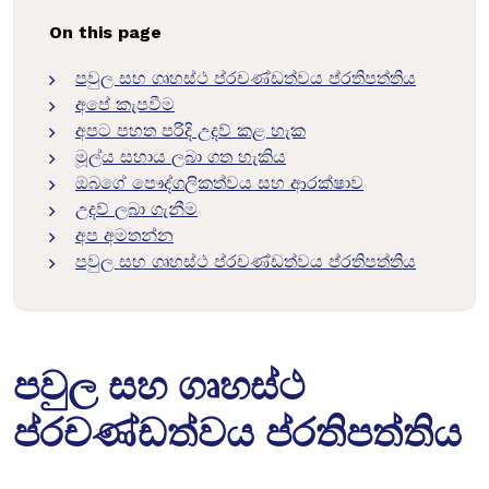
On this page
පවුල සහ ගෘහස්ථ ප්රචණ්ඩත්වය ප්රතිපත්තිය
අපේ කැපවීම
අපට පහත පරිදි උදව් කළ හැක
මූල්ය සහාය ලබා ගත හැකිය
ඔබගේ පෞද්ගලිකත්වය සහ ආරක්ෂාව
උදව් ලබා ගැනීම
අප අමතන්න
පවුල සහ ගෘහස්ථ ප්රචණ්ඩත්වය ප්රතිපත්තිය
පවුල සහ ගෘහස්ථ
ප්රචණ්ඩත්වය ප්රතිපත්තිය