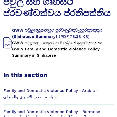
පවුල සහ ගෘහස්ථ
ප්රචණ්ඩත්වය ප්රතිපත්තිය
GWW පවුලුසහුගෘහසුථ පුරචණුඩතුවයුපුරතුපතුතුය
(Sinhalese Summary)
(PDF 78.38 KB)
GWW පවුලුසහුගෘහසුථ පුරචණුඩතුවයුපුරතුපතුතුය
GWW Family and Domestic Violence Policy
Summary in Sinhalese
In this section
Family and Domestic Violence Policy - Arabic -
سياسة العنف الأسري والمنزلي
Family and Domestic Violence Policy - Burmese -