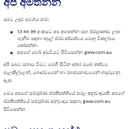
අප අමතන්න
ඔබට උදව් අවශ්ය නම්:
13 44 99 අංකයට අප අමතන්න සහ ප්රමුඛතාව ලබා
ගැනීම සඳහා පවුල් ප්රචණ්ඩත්වය මෙනු විකල්පය
තෝරන්න.
අපගේ වෙබ් අඩවියට පිවිසෙන්න gww.com.au
අපි ඔබට සහාය වීමට මෙහි සිටින අතර ඔබේ තත්වය
සැලකිල්ලෙන්, ගෞරවයෙන් හා රහස්යභාවයෙන් හසුරුවනු
ඇත.
මෙය අපගේ සම්පූර්ණ ප්රතිපත්තියේ සරල අනුවාදයකි. අපගේ
ප්රතිපත්තියේ සම්පූර්ණ අනුවාදය සඳහා, gww.com.au
පිවිසෙන්න