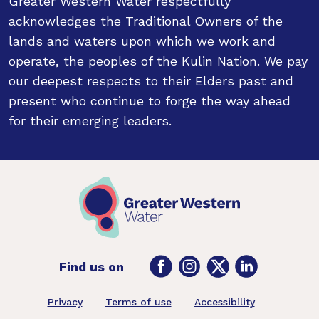
Greater Western Water respectfully
acknowledges the Traditional Owners of the
lands and waters upon which we work and
operate, the peoples of the Kulin Nation. We pay
our deepest respects to their Elders past and
present who continue to forge the way ahead
for their emerging leaders.
Facebook
Instagram
Twitter
LinkedIn
Find us on
Footer
Privacy
Terms of use
Accessibility